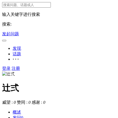
输入关键字进行搜索
搜索:
发起问题
发现
话题
· · ·
登录
注册
辻弍
威望 :
0
赞同 :
0
感谢 :
0
概述
发问
0